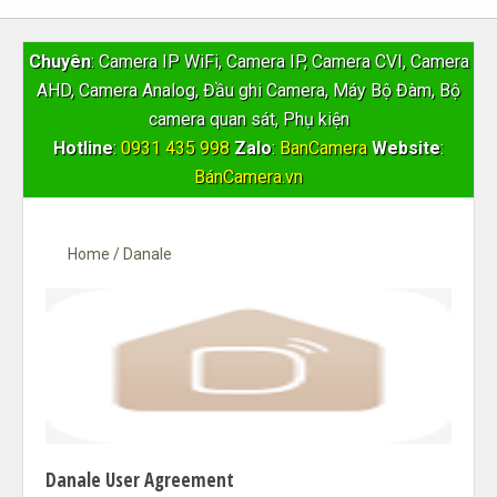
Chuyên
: Camera IP WiFi, Camera IP, Camera CVI, Camera
AHD, Camera Analog, Đầu ghi Camera, Máy Bộ Đàm, Bộ
camera quan sát, Phụ kiện
Hotline
:
0931 435 998
Zalo
:
BanCamera
Website
:
BánCamera.vn
Home
/
Danale
Danale User Agreement