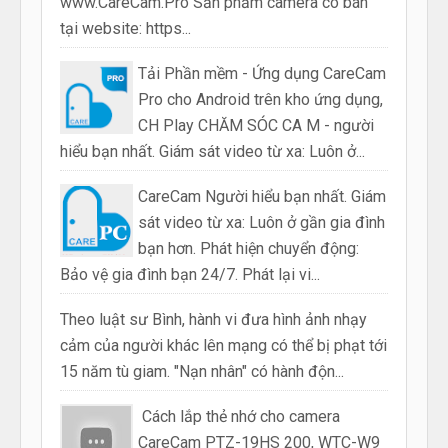
www.CareCam.Pro Sản phẩm camera có bán
tại website: https...
Tải Phần mềm - Ứng dụng CareCam
Pro cho Android trên kho ứng dụng,
CH Play CHĂM SÓC CA M - người
hiểu bạn nhất. Giám sát video từ xa: Luôn ở...
CareCam Người hiểu bạn nhất. Giám
sát video từ xa: Luôn ở gần gia đình
bạn hơn. Phát hiện chuyển động:
Bảo vệ gia đình bạn 24/7. Phát lại vi...
Theo luật sư Bình, hành vi đưa hình ảnh nhạy
cảm của người khác lên mạng có thể bị phạt tới
15 năm tù giam. "Nạn nhân" có hành độn...
Cách lắp thẻ nhớ cho camera
CareCam PTZ-19HS 200, WTC-W9