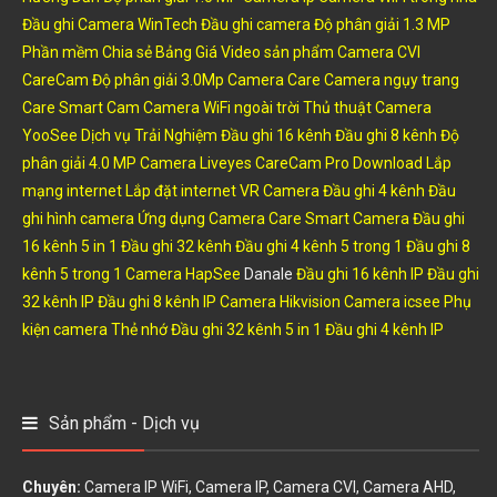
Đầu ghi Camera WinTech
Đầu ghi camera
Độ phân giải 1.3 MP
Phần mềm
Chia sẻ
Bảng Giá
Video sản phẩm
Camera CVI
CareCam
Độ phân giải 3.0Mp
Camera Care
Camera ngụy trang
Care Smart Cam
Camera WiFi ngoài trời
Thủ thuật
Camera
YooSee
Dịch vụ
Trải Nghiệm
Đầu ghi 16 kênh
Đầu ghi 8 kênh
Độ
phân giải 4.0 MP
Camera Liveyes
CareCam Pro
Download
Lắp
mạng internet
Lắp đặt internet
VR Camera
Đầu ghi 4 kênh
Đầu
ghi hình camera
Ứng dụng Camera
Care Smart Camera
Đầu ghi
16 kênh 5 in 1
Đầu ghi 32 kênh
Đầu ghi 4 kênh 5 trong 1
Đầu ghi 8
kênh 5 trong 1
Camera HapSee
Danale
Đầu ghi 16 kênh IP
Đầu ghi
32 kênh IP
Đầu ghi 8 kênh IP
Camera Hikvision
Camera icsee
Phụ
kiện camera
Thẻ nhớ
Đầu ghi 32 kênh 5 in 1
Đầu ghi 4 kênh IP
Sản phẩm - Dịch vụ
Chuyên:
Camera IP WiFi, Camera IP, Camera CVI, Camera AHD,