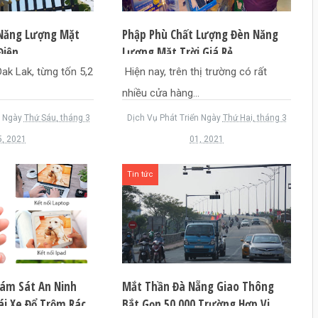
 Năng Lượng Mặt
Phập Phù Chất Lượng Đèn Năng
Điện
Lượng Mặt Trời Giá Rẻ
k Lak, từng tốn 5,2
Hiện nay, trên thị trường có rất
nhiều cửa hàng...
Ngày
Thứ Sáu, tháng 3
Dịch Vụ Phát Triển
Ngày
Thứ Hai, tháng 3
5, 2021
01, 2021
Tin tức
ám Sát An Ninh
Mắt Thần Đà Nẵng Giao Thông
Lái Xe Đổ Trộm Rác
Bắt Gọn 50.000 Trường Hợp Vi