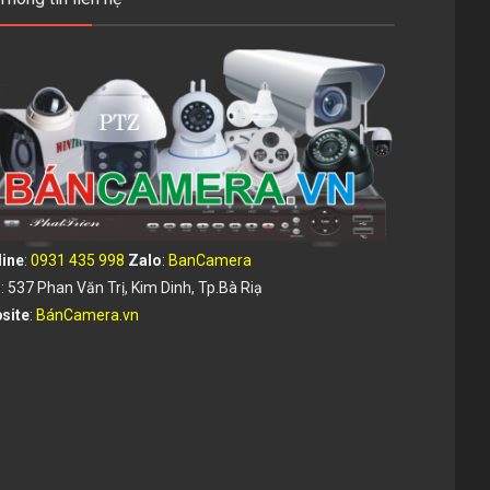
line
:
0931 435 998
Zalo
:
BanCamera
d
: 537 Phan Văn Trị, Kim Dinh, Tp.Bà Riạ
site
:
BánCamera.vn