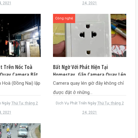
4, 2021
24, 2021
Công nghệ
t Trên Nóc Toà
Bất Ngờ Với Phát Hiện Tại
 Quay Camera Bắt
Homestay, Gắn Camera Quay Lén
Vào Ổ Điện Một Cách Tinh Vi
 Hoà (Đồng Nai) lập
Camera quay lén giờ đây không chỉ
Khiến Người Bình Thường Khó
được đặt ở những...
Lòng Phát Hiện
n
Ngày
Thứ Tư, tháng 2
Dịch Vụ Phát Triển
Ngày
Thứ Tư, tháng 2
4, 2021
24, 2021