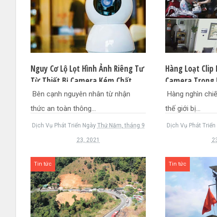
Nguy Cơ Lộ Lọt Hình Ảnh Riêng Tư
Hàng Loạt Clip
Từ Thiết Bị Camera Kém Chất
Camera Trong 
Lượng
Mạng
Bên cạnh nguyên nhân từ nhận
Hàng nghìn chi
thức an toàn thông...
thế giới bị...
Dịch Vụ Phát Triển
Ngày
Thứ Năm, tháng 9
Dịch Vụ Phát Triển
23, 2021
2
Tin tức
Tin tức