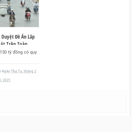
 Duyệt Đề Án Lắp
át Trên Toàn
.150 tỷ đồng có quy
n
Ngày
Thứ Tư, tháng 2
3, 2021