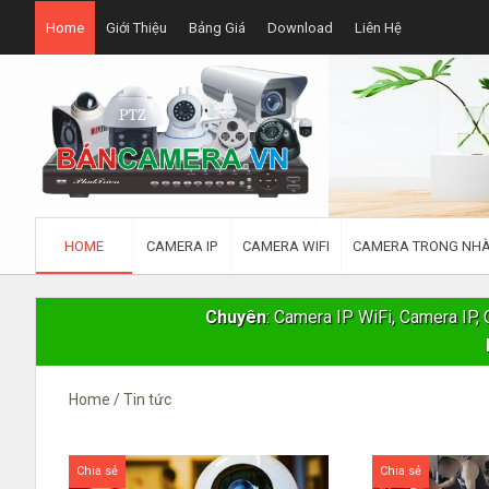
Home
Giới Thiệu
Bảng Giá
Download
Liên Hệ
HOME
CAMERA IP
CAMERA WIFI
CAMERA TRONG NH
Chuyên
: Camera IP WiFi, Camera IP
Home
/
Tin tức
Chia sẻ
Chia sẻ