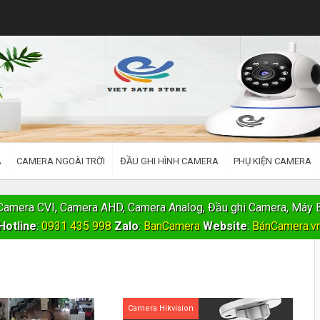
À
CAMERA NGOÀI TRỜI
ĐẦU GHI HÌNH CAMERA
PHỤ KIỆN CAMERA
, Camera CVI, Camera AHD, Camera Analog, Đầu ghi Camera, Máy 
Hotline
:
0931 435 998
Zalo
:
BanCamera
Website
:
BánCamera.v
Camera Hikvision