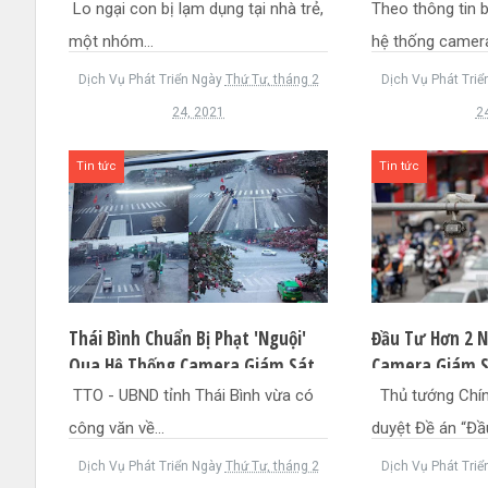
Trẻ
Thải
Lo ngại con bị lạm dụng tại nhà trẻ,
Theo thông tin 
một nhóm...
hệ thống camera
Dịch Vụ Phát Triển
Ngày
Thứ Tư, tháng 2
Dịch Vụ Phát Triể
24, 2021
2
Tin tức
Tin tức
Thái Bình Chuẩn Bị Phạt 'nguội'
Đầu Tư Hơn 2 N
Qua Hệ Thống Camera Giám Sát
Camera Giám S
Thông Minh
TTO - UBND tỉnh Thái Bình vừa có
Thủ tướng Chín
công văn về...
duyệt Đề án “Đầu
Dịch Vụ Phát Triển
Ngày
Thứ Tư, tháng 2
Dịch Vụ Phát Triể