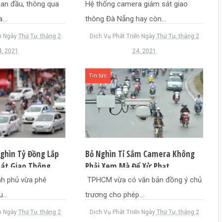
Phạm
ban đầu, thông qua
Hệ thống camera giám sát giao
...
thông Đà Nẵng hay còn...
n
Ngày
Thứ Tư, tháng 2
Dịch Vụ Phát Triển
Ngày
Thứ Tư, tháng 2
4, 2021
24, 2021
Tin tức
ghìn Tỷ Đồng Lắp
Bỏ Nghìn Tỉ Sắm Camera Không
át Giao Thông
Phải Xem Mà Để Xử Phạt
h phủ vừa phê
TPHCM vừa có văn bản đồng ý chủ
...
trương cho phép...
n
Ngày
Thứ Tư, tháng 2
Dịch Vụ Phát Triển
Ngày
Thứ Tư, tháng 2