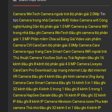
Camera WinTech
Camera ngoài trời
Độ phân giải 2.0Mp
Tin
tức
Camera trong nhà
Camera AHD
Video
Camera wifi
Công
nghệ
Hướng Dẫn
Độ phân giải 1.0 MP
Camera ip
Camera WiFi
trong nhà
Đầu ghi Camera WinTech
Đầu ghi camera
Độ phân
giải 1.3 MP
Phần mềm
Chia sẻ
Bảng Giá
Video sản phẩm
Camera CVI
CareCam
Độ phân giải 3.0Mp
Camera Care
Camera ngụy trang
Care Smart Cam
Camera WiFi ngoài trời
Thủ thuật
Camera YooSee
Dịch vụ
Trải Nghiệm
Đầu ghi 16
kênh
Đầu ghi 8 kênh
Độ phân giải 4.0 MP
Camera Liveyes
CareCam Pro
Download
Lắp mạng internet
Lắp đặt internet
VR Camera
Đầu ghi 4 kênh
Đầu ghi hình camera
Ứng dụng
Camera
Care Smart Camera
Đầu ghi 16 kênh 5 in 1
Đầu ghi
32 kênh
Đầu ghi 4 kênh 5 trong 1
Đầu ghi 8 kênh 5 trong 1
Camera HapSee
Danale
Đầu ghi 16 kênh IP
Đầu ghi 32 kênh
IP
Đầu ghi 8 kênh IP
Camera Hikvision
Camera icsee
Phụ kiện
camera
Thẻ nhớ
Đầu ghi 32 kênh 5 in 1
Đầu ghi 4 kênh IP