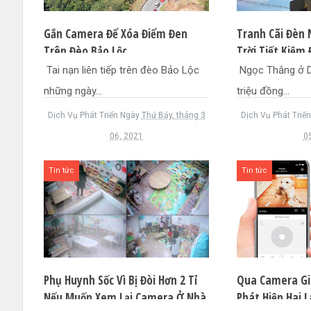
Gắn Camera Để Xóa Điểm Đen
Tranh Cãi Đèn
Trên Đèo Bảo Lộc
Trời Tiết Kiệm 
Tai nạn liên tiếp trên đèo Bảo Lộc
Ngọc Thắng ở Da
những ngày...
triệu đồng...
Dịch Vụ Phát Triển
Ngày
Thứ Bảy, tháng 3
Dịch Vụ Phát Triển
06, 2021
0
Tin tức
Tin tức
Phụ Huynh Sốc Vì Bị Đòi Hơn 2 Tỉ
Qua Camera Gi
Nếu Muốn Xem Lại Camera Ở Nhà
Phát Hiện Hai 