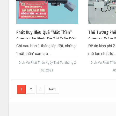
Phát Huy Hiệu Quả “mắt Thần”
Thủ Tướng Phê
Camera An Ninh Tại Thị Trấn Đức
Camera Giám S
Thọ
Quốc
Chỉ sau hơn 1 tháng lắp đặt, những
Đề án kinh phí 2
“mắt thần” camera...
mô lớn nhất từ...
Dịch Vụ Phát Triển
Ngày
Thứ Tư, tháng 2
Dịch Vụ Phát Triể
03, 2021
0
1
2
3
Next