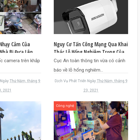
 Nhạy Cảm Của
Nguy Cơ Tấn Công Mạng Qua Khai
Nhà Bị Đưa Lên
Thác Lỗ Hổng Nghiêm Trọng Của
Camera Hikvision
ếc camera trên khắp
Cục An toàn thông tin vừa có cảnh
báo về lỗ hổng nghiêm...
Ngày
Thứ Năm, tháng 9
Dịch Vụ Phát Triển
Ngày
Thứ Năm, tháng 9
3, 2021
23, 2021
Công nghệ