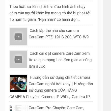
Theo luật sư Bình, hành vi đưa hình ảnh nhạy
cảm của người khác lên mạng có thể bị phạt tới
15 năm tù giam. "Nạn nhân" có hành độn...
Cách lắp thẻ nhớ cho camera
CareCam PTZ-19HS 200, WTC-W9
Cách cài đặt camera CareCam xem
từ xa qua mạng Lan đơn gian ai cũng
làm được
Hướng dẫn sử dụng chi tiết camera
CareCam ngoài trời xoay | Hướng dẫn
sử dụng camera CỬA HÀNG
CAMERA Chuyên: Camera IP WiFi , Camera IP...
CareCam Pro Chuyên: Care Cam,