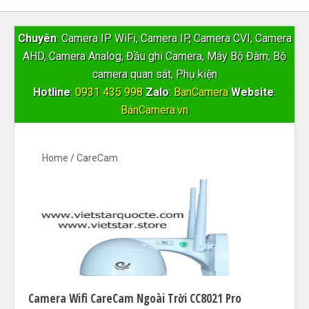
Chuyên
: Camera IP WiFi, Camera IP, Camera CVI, Camera
AHD, Camera Analog, Đầu ghi Camera, Máy Bộ Đàm, Bộ
camera quan sát, Phụ kiện
Hotline
:
0931 435 998
Zalo
:
BanCamera
Website
:
BánCamera.vn
Home
/
CareCam
Camera Wifi CareCam Ngoài Trời CC8021 Pro