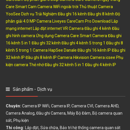
Care Smart Cam
Camera WiFi ngoài trời
Thủ thuật
Camera
YooSee
Dịch vụ
Trải Nghiệm
Đầu ghi 16 kênh
Đầu ghi 8 kênh
Độ
phân giải 4.0 MP
Camera Liveyes
CareCam Pro
Download
Lắp
mạng internet
Lắp đặt internet
VR Camera
Đầu ghi 4 kênh
Đầu
ghi hình camera
Ứng dụng Camera
Care Smart Camera
Đầu ghi
16 kênh 5 in 1
Đầu ghi 32 kênh
Đầu ghi 4 kênh 5 trong 1
Đầu ghi 8
kênh 5 trong 1
Camera HapSee
Danale
Đầu ghi 16 kênh IP
Đầu ghi
32 kênh IP
Đầu ghi 8 kênh IP
Camera Hikvision
Camera icsee
Phụ
kiện camera
Thẻ nhớ
Đầu ghi 32 kênh 5 in 1
Đầu ghi 4 kênh IP
Sản phẩm - Dịch vụ
Chuyên:
Camera IP WiFi, Camera IP, Camera CVI, Camera AHD,
Camera Analog, Đầu ghi Camera, Máy Bộ Đàm, Bộ camera quan
sát, Phụ kiện
Thi công:
Lắp đặt, Sửa chữa, Bảo trì hệ thống camera quan sát